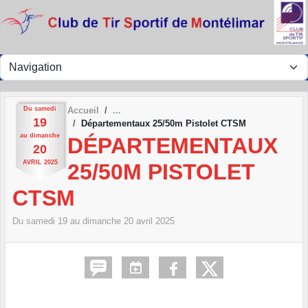
Panneau de gestion des cookies
Du
samedi
Accueil
19
Départementaux 25/50m Pistolet CTSM
au
dimanche
DÉPARTEMENTAUX
20
AVRIL
2025
25/50M PISTOLET
CTSM
Du
samedi
19
au
dimanche
20
avril
2025