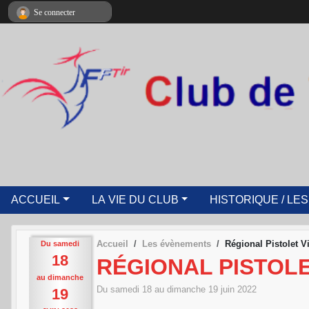
Panneau de gestion des cookies
Se connecter
ACCUEIL
LA VIE DU CLUB
HISTORIQUE / LES
Accueil
Les évènements
Régional Pistolet 
Du
samedi
18
RÉGIONAL PISTOLE
au
dimanche
Du
samedi
18
au
dimanche
19
juin
2022
19