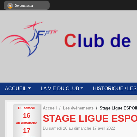
Panneau de gestion des cookies
Se connecter
ACCUEIL
LA VIE DU CLUB
HISTORIQUE / LES
Accueil
Les évènements
Stage Ligue ESPO
Du
samedi
16
STAGE LIGUE ESPO
au
dimanche
Du
samedi
16
au
dimanche
17
avril
2022
17