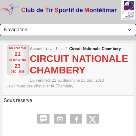
Panneau de gestion des cookies
Du
vendredi
Accueil
Circuit Nationale Chambery
21
CIRCUIT NATIONALE
au
dimanche
23
CHAMBERY
DÉC.
2018
Du
vendredi
21
au
dimanche
23
déc.
2018
Lieu :
route des chevalier tir
Chambéry
Sous reserve