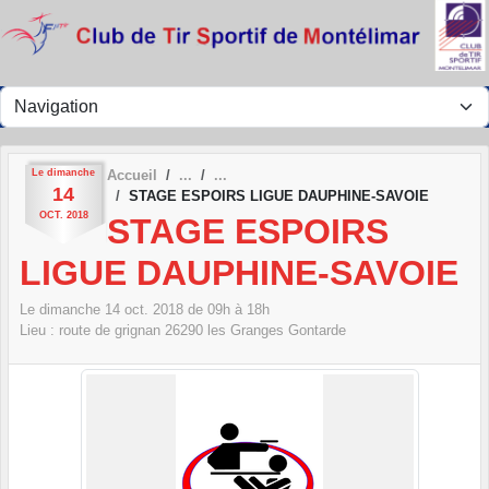
Panneau de gestion des cookies
Le
dimanche
Accueil
14
STAGE ESPOIRS LIGUE DAUPHINE-SAVOIE
OCT.
2018
STAGE ESPOIRS
LIGUE DAUPHINE-SAVOIE
Le
dimanche
14
oct.
2018
de 09h à 18h
Lieu :
route de grignan
26290
les Granges Gontarde