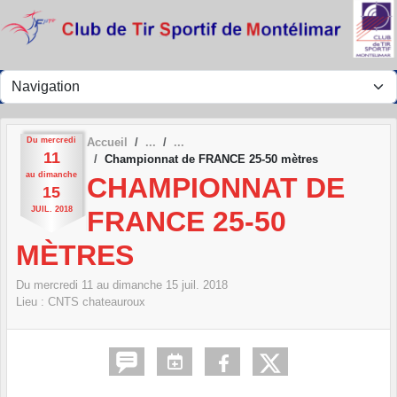
Panneau de gestion des cookies
Du
mercredi
Accueil
11
Championnat de FRANCE 25-50 mètres
au
dimanche
CHAMPIONNAT DE
15
JUIL.
2018
FRANCE 25-50
MÈTRES
Du
mercredi
11
au
dimanche
15
juil.
2018
Lieu :
CNTS chateauroux